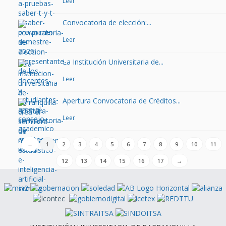
Leer
Convocatoria de elección:...
Leer
La Institución Universitaria de...
Leer
Apertura Convocatoria de Créditos...
Leer
←
1
2
3
4
5
6
7
8
9
10
11
12
13
14
15
16
17
→