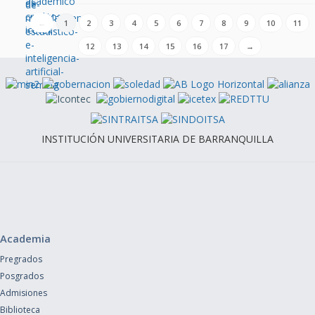
←
1
2
3
4
5
6
7
8
9
10
11
12
13
14
15
16
17
→
INSTITUCIÓN UNIVERSITARIA DE BARRANQUILLA
Academia
Pregrados
Posgrados
Admisiones
Biblioteca