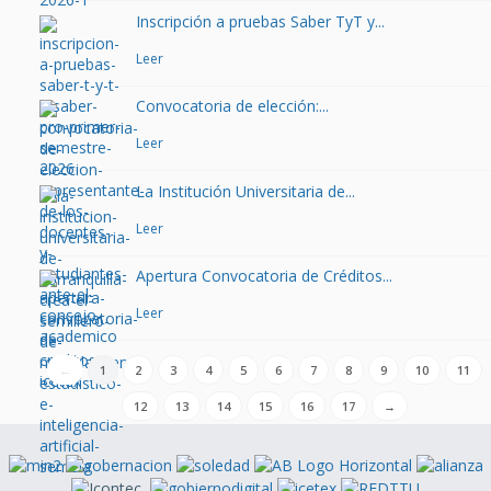
Inscripción a pruebas Saber TyT y...
Leer
Convocatoria de elección:...
Leer
La Institución Universitaria de...
Leer
Apertura Convocatoria de Créditos...
Leer
←
1
2
3
4
5
6
7
8
9
10
11
12
13
14
15
16
17
→