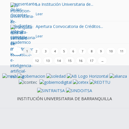
La Institución Universitaria de...
Leer
Apertura Convocatoria de Créditos...
Leer
←
1
2
3
4
5
6
7
8
9
10
11
12
13
14
15
16
17
→
INSTITUCIÓN UNIVERSITARIA DE BARRANQUILLA