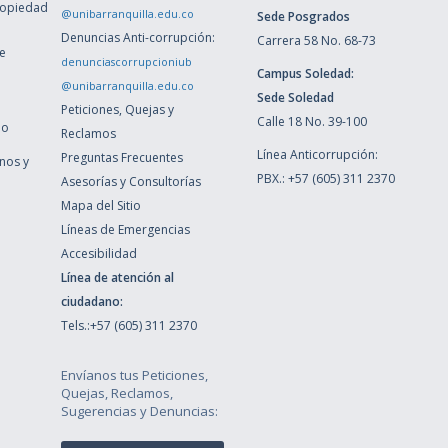
ropiedad
@unibarranquilla.edu.co
Sede Posgrados
Denuncias Anti-corrupción:
Carrera 58 No. 68-73
de
denunciascorrupcioniub
Campus Soledad:
@unibarranquilla.edu.co
Sede Soledad
Peticiones, Quejas y
Calle 18 No. 39-100
ho
Reclamos
Línea Anticorrupción:
Preguntas Frecuentes
inos y
PBX.: +57 (605) 311 2370
Asesorías y Consultorías
Mapa del Sitio
Líneas de Emergencias
Accesibilidad
Línea de atención al
ciudadano:
Tels.:+57 (605) 311 2370
Envíanos tus Peticiones,
Quejas, Reclamos,
Sugerencias y Denuncias: