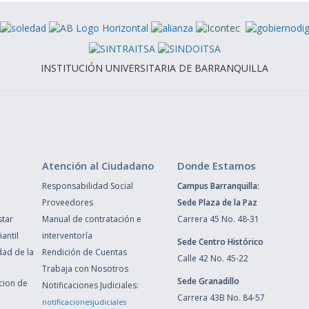
INSTITUCIÓN UNIVERSITARIA DE BARRANQUILLA
Atención al Ciudadano
Donde Estamos
Responsabilidad Social
Campus Barranquilla:
Proveedores
Sede Plaza de la Paz
star
Manual de contratación e
Carrera 45 No. 48-31
antil
interventoría
Sede Centro Histórico
dad de la
Rendición de Cuentas
Calle 42 No. 45-22
Trabaja con Nosotros
Sede Granadillo
ccion de
Notificaciones Judiciales:
Carrera 43B No. 84-57
notificacionesjudiciales