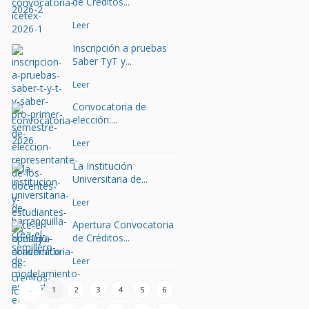
de Créditos...
Leer
Inscripción a pruebas
Saber TyT y...
Leer
Convocatoria de
elección:...
Leer
La Institución
Universitaria de...
Leer
Apertura Convocatoria
de Créditos...
Leer
←
1
2
3
4
5
6