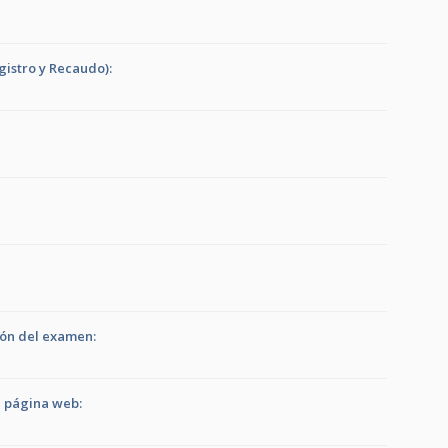
gistro y Recaudo):
ión del examen:
n página web: