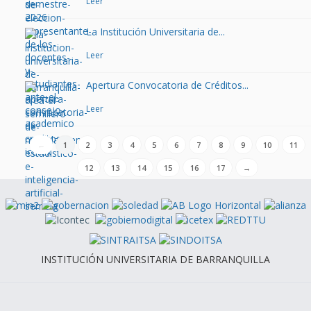
Leer
La Institución Universitaria de...
Leer
Apertura Convocatoria de Créditos...
Leer
←
1
2
3
4
5
6
7
8
9
10
11
12
13
14
15
16
17
→
INSTITUCIÓN UNIVERSITARIA DE BARRANQUILLA