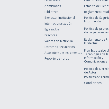
Posgrados
Estatuto Docente
Admisiones
Estatuto de Biene
Biblioteca
Reglamento Estudi
Bienestar Institucional
Política de Seguri
Información
Internacionalización
Política de prote
Egresados
datos personales
Prácticas
Reglamento de P
Valores de Matrícula
Intelectual
Derechos Pecuniarios
Plan Estrategico 
Acto Interno e Incrementos
Tecnologías de la
Información y
Reporte de horas
Comunicaciones
Política de Derec
de Autor
Políticas de Térm
Condiciones