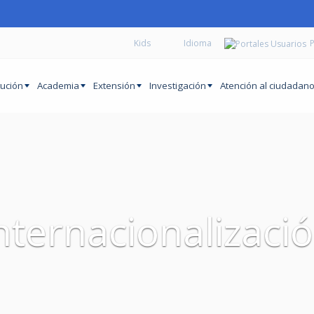
Kids
P
tución
Academia
Extensión
Investigación
Atención al ciudadan
nternacionalizaci