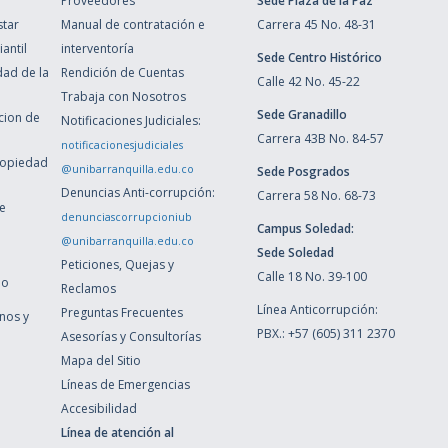
Proveedores
Sede Plaza de la Paz
star
Manual de contratación e
Carrera 45 No. 48-31
antil
interventoría
Sede Centro Histórico
dad de la
Rendición de Cuentas
Calle 42 No. 45-22
Trabaja con Nosotros
Sede Granadillo
ccion de
Notificaciones Judiciales:
Carrera 43B No. 84-57
notificacionesjudiciales
ropiedad
@unibarranquilla.edu.co
Sede Posgrados
Denuncias Anti-corrupción:
Carrera 58 No. 68-73
de
denunciascorrupcioniub
Campus Soledad:
@unibarranquilla.edu.co
Sede Soledad
Peticiones, Quejas y
Calle 18 No. 39-100
ho
Reclamos
Línea Anticorrupción:
Preguntas Frecuentes
inos y
PBX.: +57 (605) 311 2370
Asesorías y Consultorías
Mapa del Sitio
Líneas de Emergencias
Accesibilidad
Línea de atención al