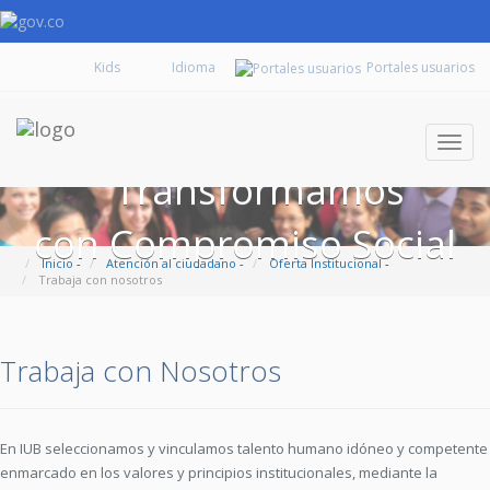
Kids
Portales usuarios
Despl
naveg
Transformamos
con Compromiso Social
Inicio
-
Atención al ciudadano
-
Oferta Institucional
-
Trabaja con nosotros
Trabaja con Nosotros
En IUB seleccionamos y vinculamos talento humano idóneo y competente
enmarcado en los valores y principios institucionales, mediante la