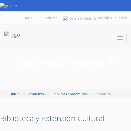
Kids
Portales usuarios
Despl
naveg
Entra a la nueva U
Inicio
-
Academia
-
Servicios Académicos
-
Biblioteca
Biblioteca y Extensión Cultural