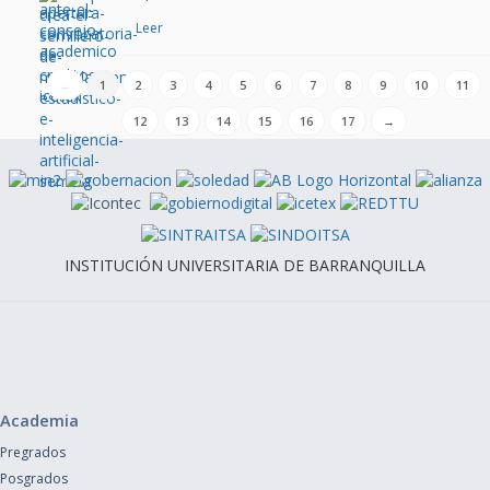
Leer
←
1
2
3
4
5
6
7
8
9
10
11
12
13
14
15
16
17
→
INSTITUCIÓN UNIVERSITARIA DE BARRANQUILLA
Academia
Pregrados
Posgrados