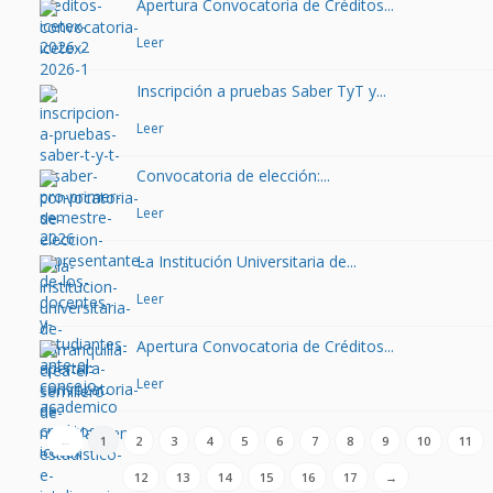
Apertura Convocatoria de Créditos...
Leer
Inscripción a pruebas Saber TyT y...
Leer
Convocatoria de elección:...
Leer
La Institución Universitaria de...
Leer
Apertura Convocatoria de Créditos...
Leer
←
1
2
3
4
5
6
7
8
9
10
11
12
13
14
15
16
17
→