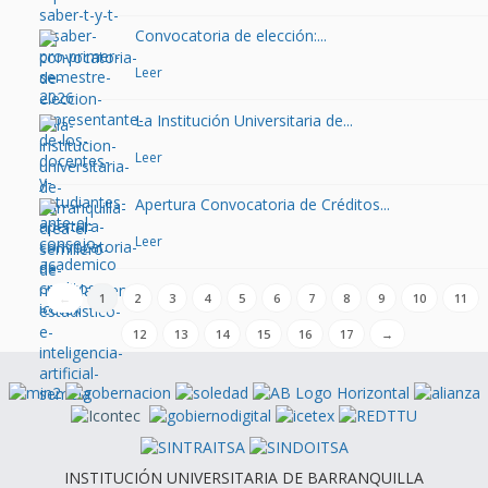
Convocatoria de elección:...
Leer
La Institución Universitaria de...
Leer
Apertura Convocatoria de Créditos...
Leer
←
1
2
3
4
5
6
7
8
9
10
11
12
13
14
15
16
17
→
INSTITUCIÓN UNIVERSITARIA DE BARRANQUILLA