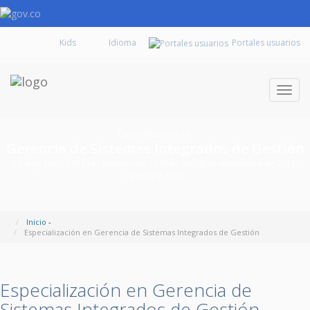
Kids
Portales usuarios
Despl
naveg
Especialización en:
Gerencia de Sistemas Integrados de Gestión
Código SNIES 107518 - Resolución: 017564 del 08 de noviembre de 2018,
vigencia 7 años.
Inicio
-
Especialización en Gerencia de Sistemas Integrados de Gestión
Especialización en Gerencia de
Sistemas Integrados de Gestión