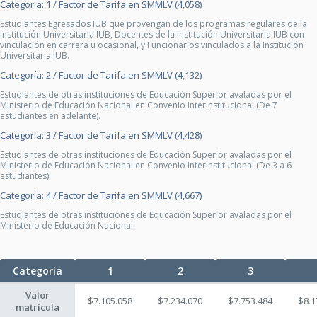
Categoría: 1 / Factor de Tarifa en SMMLV (4,058)
Estudiantes Egresados IUB que provengan de los programas regulares de la
Institución Universitaria IUB, Docentes de la Institución Universitaria IUB con
vinculación en carrera u ocasional, y Funcionarios vinculados a la Institución
Universitaria IUB.
Categoría: 2 / Factor de Tarifa en SMMLV (4,132)
Estudiantes de otras instituciones de Educación Superior avaladas por el
Ministerio de Educación Nacional en Convenio Interinstitucional (De 7
estudiantes en adelante).
Categoría: 3 / Factor de Tarifa en SMMLV (4,428)
Estudiantes de otras instituciones de Educación Superior avaladas por el
Ministerio de Educación Nacional en Convenio Interinstitucional (De 3 a 6
estudiantes).
Categoría: 4 / Factor de Tarifa en SMMLV (4,667)
Estudiantes de otras instituciones de Educación Superior avaladas por el
Ministerio de Educación Nacional.
Categoría
1
2
3
Valor
$7.105.058
$7.234.070
$7.753.484
$8.1
matrícula