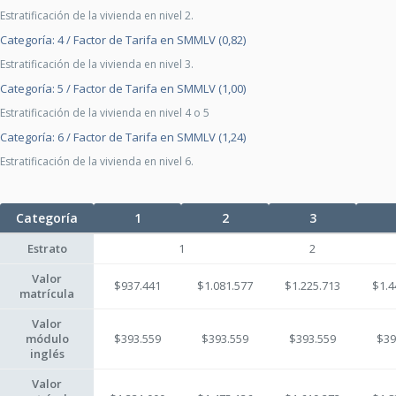
Estratificación de la vivienda en nivel 2.
Categoría: 4 / Factor de Tarifa en SMMLV (0,82)
Estratificación de la vivienda en nivel 3.
Categoría: 5 / Factor de Tarifa en SMMLV (1,00)
Estratificación de la vivienda en nivel 4 o 5
Categoría: 6 / Factor de Tarifa en SMMLV (1,24)
Estratificación de la vivienda en nivel 6.
Categoría
1
2
3
Estrato
1
2
Valor
$937.441
$1.081.577
$1.225.713
$1.4
matrícula
Valor
módulo
$393.559
$393.559
$393.559
$39
inglés
Valor