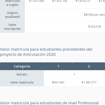
matrícula
$1.331.000
$1.475.136
$1.619.272
$1.8
e inglés
Seguro
$8.500 por año
esudiantil
Valor
$150.578
inscripción
Valor matrícula para estudiantes procedentes del
proyecto de Articulación 2026
Categoría
1
2
Estrato
1
Valor matrícula
$937.441
$1.081.577
Valor matrícula para estudiantes de nivel Profesional