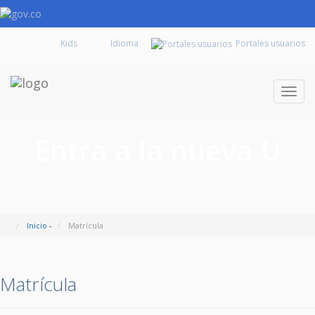
Kids
Portales usuarios
Despl
naveg
Entra a la nueva U
Inicio
-
Matrícula
Matrícula