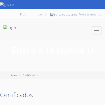
Kids
Portales usuarios
Despl
naveg
Entra a la nueva U
Inicio
-
Certificados
Certificados