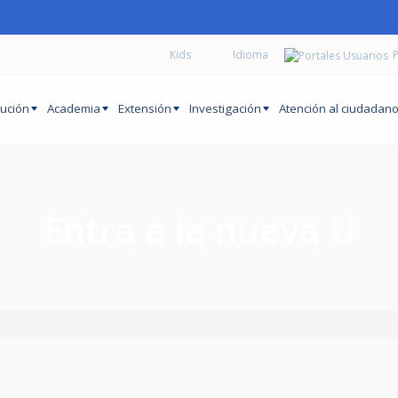
Kids
P
tución
Academia
Extensión
Investigación
Atención al ciudadan
Entra a la nueva U