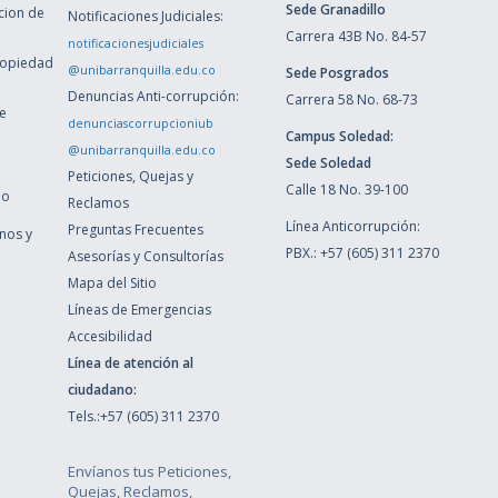
Sede Granadillo
ccion de
Notificaciones Judiciales:
Carrera 43B No. 84-57
notificacionesjudiciales
ropiedad
@unibarranquilla.edu.co
Sede Posgrados
Denuncias Anti-corrupción:
Carrera 58 No. 68-73
de
denunciascorrupcioniub
Campus Soledad:
@unibarranquilla.edu.co
Sede Soledad
Peticiones, Quejas y
Calle 18 No. 39-100
ho
Reclamos
Línea Anticorrupción:
Preguntas Frecuentes
inos y
PBX.: +57 (605) 311 2370
Asesorías y Consultorías
Mapa del Sitio
Líneas de Emergencias
Accesibilidad
Línea de atención al
ciudadano:
Tels.:+57 (605) 311 2370
Envíanos tus Peticiones,
Quejas, Reclamos,