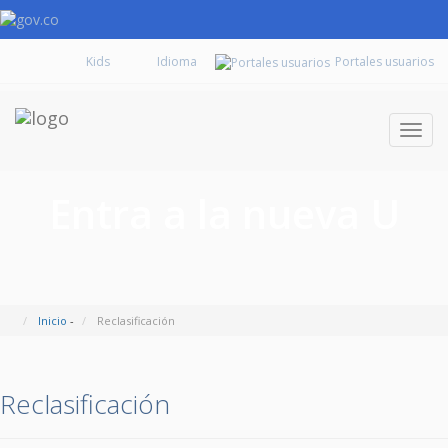
Kids
Portales usuarios
Despl
naveg
Entra a la nueva U
Inicio
-
Reclasificación
Reclasificación