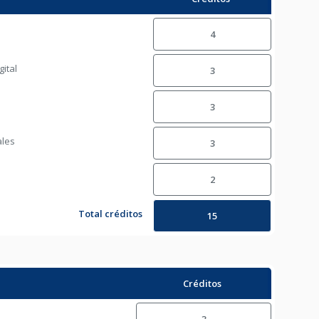
4
gital
3
d
3
ales
3
2
Total créditos
15
Créditos