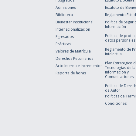
Posgrados
Estatuto Docente
Admisiones
Estatuto de Biene
Biblioteca
Reglamento Estudi
Bienestar Institucional
Política de Seguri
Información
Internacionalización
Política de prote
Egresados
datos personales
Prácticas
Reglamento de P
Valores de Matrícula
Intelectual
Derechos Pecuniarios
Plan Estrategico 
Acto Interno e Incrementos
Tecnologías de la
Información y
Reporte de horas
Comunicaciones
Política de Derec
de Autor
Políticas de Térm
Condiciones