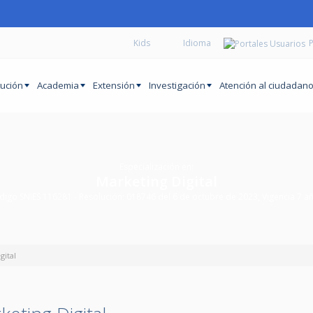
Kids
P
tución
Academia
Extensión
Investigación
Atención al ciudadan
Especialización en:
Marketing Digital
igo SNIES 116281 - Resolución: 018746 del 6 de octubre de 2023, Vigencia 7 a
gital