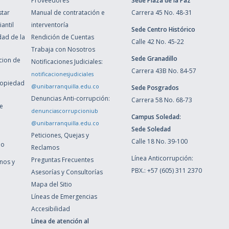
Proveedores
Sede Plaza de la Paz
star
Manual de contratación e
Carrera 45 No. 48-31
antil
interventoría
Sede Centro Histórico
dad de la
Rendición de Cuentas
Calle 42 No. 45-22
Trabaja con Nosotros
Sede Granadillo
ccion de
Notificaciones Judiciales:
Carrera 43B No. 84-57
notificacionesjudiciales
ropiedad
@unibarranquilla.edu.co
Sede Posgrados
Denuncias Anti-corrupción:
Carrera 58 No. 68-73
de
denunciascorrupcioniub
Campus Soledad:
@unibarranquilla.edu.co
Sede Soledad
Peticiones, Quejas y
Calle 18 No. 39-100
ho
Reclamos
Línea Anticorrupción:
Preguntas Frecuentes
inos y
PBX.: +57 (605) 311 2370
Asesorías y Consultorías
Mapa del Sitio
Líneas de Emergencias
Accesibilidad
Línea de atención al