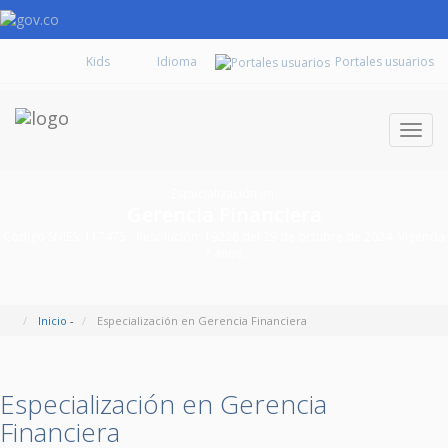
Kids
Portales usuarios
Despl
naveg
Especialización en:
Gerencia Financiera
Código SNIES: 117475 - Resolución: 19228 del 29 de octubre de 2024. Vigencia
7 años.
Inicio
-
Especialización en Gerencia Financiera
Especialización en Gerencia
Financiera