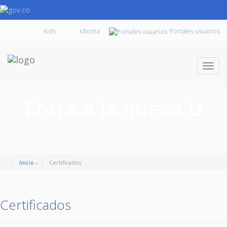
Kids
Portales usuarios
Despl
naveg
Entra a la nueva U
Inicio
-
Certificados
Certificados