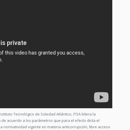
nstituto Tecnológico de Soledad Atlántico, ITSA lidera la
a de acuerdo a los parámetros que para el efecto dicta el
 la normatividad vigente en materia anticorrupción, libre acceso