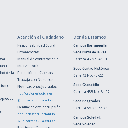
Atención al Ciudadano
Donde Estamos
Responsabilidad Social
Campus Barranquilla:
Proveedores
Sede Plaza de la Paz
star
Manual de contratación e
Carrera 45 No. 48-31
antil
interventoría
Sede Centro Histórico
dad de la
Rendición de Cuentas
Calle 42 No. 45-22
Trabaja con Nosotros
Sede Granadillo
ccion de
Notificaciones Judiciales:
Carrera 43B No. 84-57
notificacionesjudiciales
ropiedad
@unibarranquilla.edu.co
Sede Posgrados
Denuncias Anti-corrupción:
Carrera 58 No. 68-73
de
denunciascorrupcioniub
Campus Soledad:
@unibarranquilla.edu.co
Sede Soledad
Peticiones, Quejas y